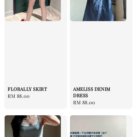
FLORALLY SKIRT
AMELISS DENIM
DRESS
Regular
RM 88.00
Regular
RM 88.00
price
price