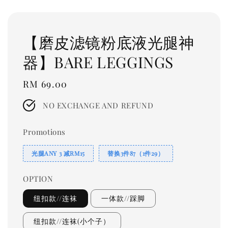
【磨皮滤镜粉底液光腿神
器】BARE LEGGINGS
Regular
RM 69.00
price
NO EXCHANGE AND REFUND
Promotions
光腿ANY 3 减RM15
替换3件87（1件29）
OPTION
纽扣款//连袜
一体款//踩脚
纽扣款//连袜(小个子）