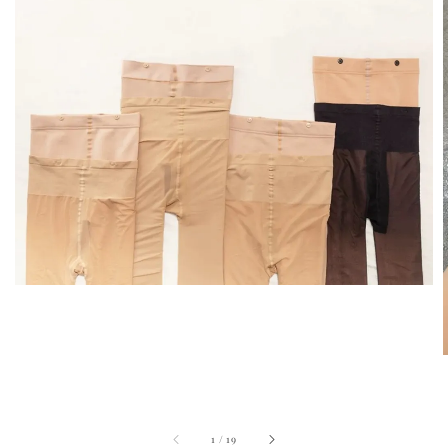
1
/
19