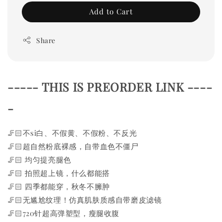
Add to Cart
Share
----- THIS IS PREORDER LINK ----
-
🦵🏻不si白、不假黄、不假粉、不反光
🦵🏻超自然粉底裸感，自带血色不僵尸
🦵🏻 均匀提亮腿色
🦵🏻 拍照超上镜，什么都能搭
🦵🏻 四季都能穿，秋冬不臃肿
🦵🏻无尴尬纹理！仿真肌肤质感自带磨皮滤镜
🦵🏻720针超高弹塑型，瘦腿收腹