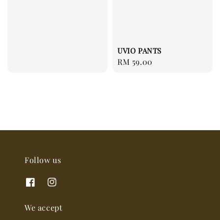
UVIO PANTS
Regular
RM 59.00
price
Follow us
We accept