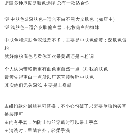
🦵🏻多种厚度&颜色选择 总有一款适合你
💡 中肤色&深肤色—适合不白不黑大众肤色（如店主）
💡 浅肤色—适合皮肤偏白皙，化妆偏白的姐妹
中肤色和深肤色深浅差不多，主要是中肤色偏黄；深肤色偏
粉
就好像粉底色号看你喜欢带黄调还是带粉调
个人认为带粉调更有血色更自然一点（对我的肤色
带黄先得更白一点所以厂家直接称呼中肤色
其实他们无关深浅 主要是上身感
⚠️纽扣款外层丝袜可替换，不小心勾破了只需要单独购买替
换装即可
⚠️内有手套，为防止勾丝穿戴时可以带上手套
⚠️清洗时，里绒在外，轻柔手洗