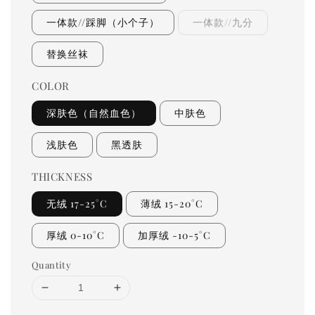
一体款//踩脚（小个子）
一体款//九分
替换丝袜
COLOR
深肤色（自然血色）
中肤色
浅肤色
黑透肤
THICKNESS
无绒 17-25°C
薄绒 15-20°C
厚绒 0-10°C
加厚绒 -10-5°C
Quantity